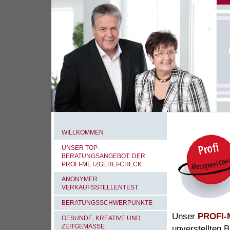
WILLKOMMEN
UNSER TOP-
BERATUNGSANGEBOT: DER
PROFI-METZGEREI-CHECK
ANONYMER
VERKAUFSSTELLENTEST
BERATUNGSSCHWERPUNKTE
Unser
PROFI-
GESUNDE, KREATIVE UND
ZEITGEMÄSSE E
unverstellten 