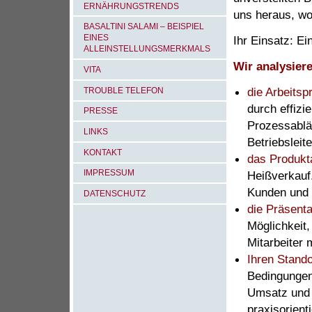
RNÄHRUNGSTRENDS
uns heraus, wo
BASALTINI SALAMI – BEISPIEL
EINES
Ihr Einsatz: Ei
ALLEINSTELLUNGSMERKMALS
Wir analysier
VITA
die Arbeitsp
TROUBLE TELEFON
durch effizi
PRESSE
Prozessabläu
LINKS
Betriebsleite
KONTAKT
das Produkt
IMPRESSUM
Heißverkauf
Kunden und e
DATENSCHUTZ
die Präsenta
Möglichkeit,
Mitarbeiter
Ihren Stando
Bedingungen
Umsatz und 
praxisorient